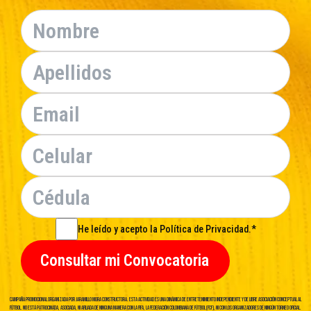
He leído y acepto la Política de Privacidad.*
Consultar mi Convocatoria
Campaña promocional organizada por Jaramillo Mora Constructora. Esta actividad es una dinámica de entretenimiento independiente y de libre asociación conceptual al
fútbol. No está patrocinada, asociada, ni afiliada de ninguna manera con la FIFA, la Federación Colombiana de Fútbol (FCF), ni con los organizadores de ningún torneo oficial.