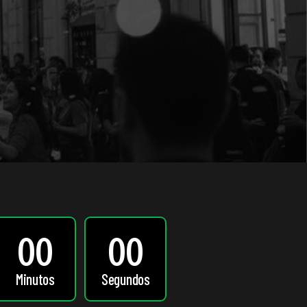
00
00
Minutos
Segundos