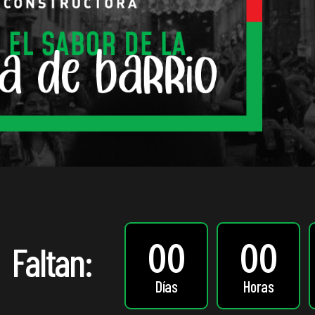
00
00
Faltan:
Días
Horas