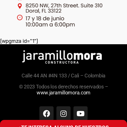
[wpgmza id="1"]
Calle 44 AN #4N 133 / Cali – Colombia
© 2023 Todos los derechos reservados –
www.jaramillomora.com